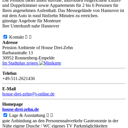
Die Pension bietet Ihnen stilvolle, individuell eingerichtete Einzel-
und Doppelzimmer sowie Appartements für 2 bis 6 Personen für
Ihren angenehmen Aufenthalt. Das Messegelände von Hannover ist
mit dem Auto in rund fünfzehn Minuten zu erreichen.
günstige Angebote für Monteure
Ihre Unterkunft nahe Hannover
Kontakt


Adresse
Pension Ambiente of House Drei-Zehn
Barbarastraße 13
30952
Ronnenberg-Empelde
Im Stadtplan zeigen
Telefon
+49-511-2621436
E-Mail
house-drei-zehn@t-online.de
Homepage
house-drei-zehn.de
Lage & Ausstattung


gute Anbindung an den Personennahverkehr
Gastronomie in der
Nähe
eigene Dusche / WC
eigenes TV
Parkmöglichkeiten