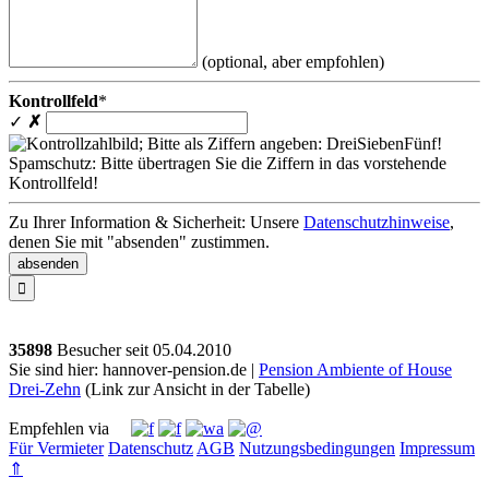
(optional, aber empfohlen)
Kontrollfeld
*
✓
✗
Spamschutz: Bitte übertragen Sie die Ziffern in das vorstehende
Kontrollfeld!
Zu Ihrer Information & Sicherheit: Unsere
Datenschutzhinweise
,
denen Sie mit "absenden" zustimmen.

35898
Besucher seit
0
5.0
4.2
0
1
0
Sie sind hier: hannover-pension.de |
Pension Ambiente of House
Drei-Zehn
(Link zur Ansicht in der Tabelle)
Empfehlen via
Für Vermieter
Datenschutz
AGB
Nutzungsbedingungen
Impressum
⇑