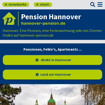

Unterkünfte
Inhalt


Pension Hannover
Hannover: Eine Pension, eine Ferienwohnung oder ein Zimmer
finden auf hannover-pension.de
Pensionen, FeWo's,
Apartments ...
direkt in Hannover
rund um Hannover