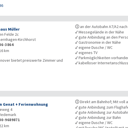
36
ⓘ
an der Autobahn A7/A2 nach
aus Müller
✓
Messegelände in der Nähe
en Felde 2c
✓
gute Anbindung an den Pers
sernhagen-Kirchhorst
✓
Gastronomie in der Nähe
36-3864
✓
eigene Dusche / WC
16 km
✓
eigenes TV
✓
Parkmöglichkeiten vorhande
nnover bietet preiswerte Zimmer und
✓
kabelloser Internetanschlus
ⓘ
Direkt am Bahnhof; Mit voll
n Genat + Ferienwohnung
✓
gute Anbindung zum Flughaf
ieweg 4
✓
gute Anbindung zur Autobah
edemark
✓
gute Anbindung zur Bahn
30-9689871
✓
eigene Dusche / WC
22 km
✓
mit Dusche/WC (geteilt mit a