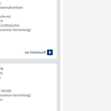
n
onennahverkehr
nderen)
ch
chaftsküche)
tenweise Vermietung)

zur Unterkunft
hig
en
n
s (WLAN)
tenweise Vermietung)
et