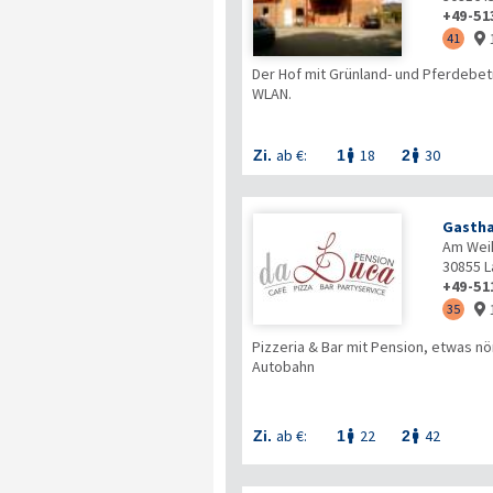
+49-51
41

Der Hof mit Grünland- und Pferdebe
WLAN.
ab €:
18
30
Zi.
1
2


Gastha
Am Weih
30855
L
+49-51
35

Pizzeria & Bar mit Pension, etwas nö
Autobahn
ab €:
22
42
Zi.
1
2

