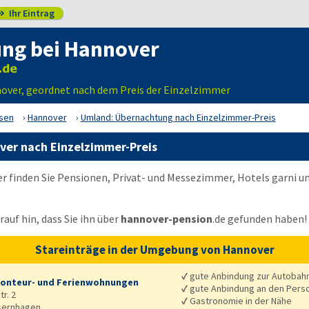
Ihr Eintrag

ng bei Hannover
ver, geordnet nach dem Preis der Einzelzimmer
sen
Hannover
Umland: Übernachtung nach Einzelzimmer-Preis
er nach Einzelzimmer-Preis
r finden Sie Pensionen, Privat- und Messezimmer, Hotels garni 
auf hin, dass Sie ihn über
hannover-pension
.de
gefunden haben!
Stareinträge in der Umgebung von Hannover
✓
gute Anbindung zur Autobah
onteur- und Ferienwohnungen
✓
gute Anbindung an den Pers
r. 2
✓
Gastronomie in der Nähe
sernhagen