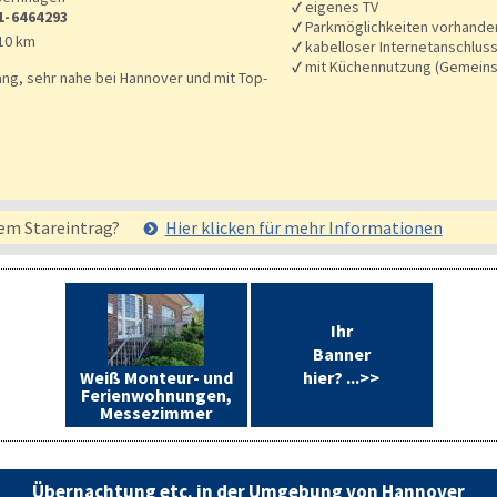
✓
eigenes TV
1-6464293
✓
Parkmöglichkeiten vorhande
10 km
✓
kabelloser Internetanschlus
✓
mit Küchennutzung (Gemeins
ang, sehr nahe bei Hannover und mit Top-
em Stareintrag?
Hier klicken für mehr
Informationen
Ihr
Banner
Weiß Monteur- und
hier? ...>>
Ferienwohnungen,
Messezimmer
Übernachtung etc. in der Umgebung von Hannover