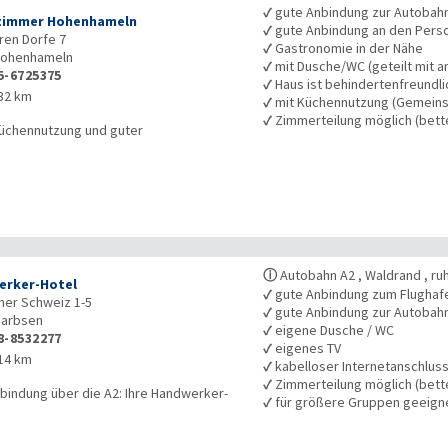
✓
gute Anbindung zur Autobah
zimmer Hohenhameln
✓
gute Anbindung an den Pers
ren Dorfe 7
✓
Gastronomie in der Nähe
ohenhameln
✓
mit Dusche/WC (geteilt mit a
5-6725375
✓
Haus ist behindertenfreundli
32 km
✓
mit Küchennutzung (Gemeins
✓
Zimmerteilung möglich (bet
Küchennutzung und guter
ⓘ
Autobahn A2 , Waldrand , ru
rker-Hotel
✓
gute Anbindung zum Flughaf
er Schweiz 1-5
✓
gute Anbindung zur Autobah
arbsen
✓
eigene Dusche / WC
8-8532277
✓
eigenes TV
14 km
✓
kabelloser Internetanschlus
✓
Zimmerteilung möglich (bet
bindung über die A2: Ihre Handwerker-
✓
für größere Gruppen geeign