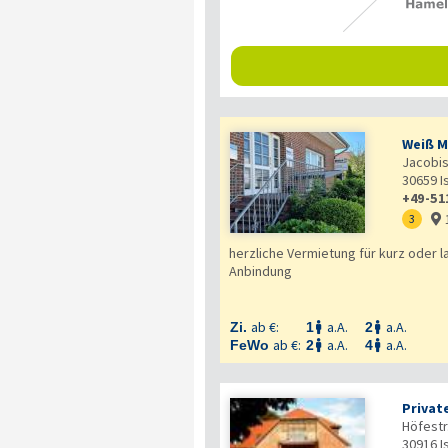
Weiß M
Jacobist
30659
I
+49-51
3

herzliche Vermietung für kurz oder l
Anbindung
ab €:
a.A.
a.A.
Zi.
1
2


ab €:
a.A.
a.A.
FeWo
2
4


Privat
Höfestr
30916
I