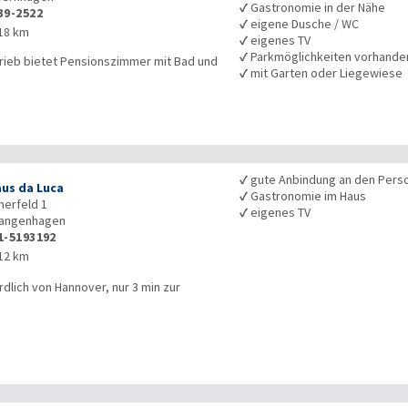
✓
Gastronomie in der Nähe
39-2522
✓
eigene Dusche / WC
18 km
✓
eigenes TV
✓
Parkmöglichkeiten vorhande
trieb bietet Pensionszimmer mit Bad und
✓
mit Garten oder Liegewiese
✓
gute Anbindung an den Pers
us da Luca
✓
Gastronomie im Haus
erfeld 1
✓
eigenes TV
angenhagen
1-5193192
12 km
rdlich von Hannover, nur 3 min zur