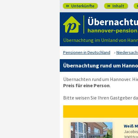
Unterkünfte
Inhalt


Übernachtu
Übernachtung im Umland von Hanno
Pensionen in Deutschland
Niedersach
Übernachtung rund um Hannov
Übernachten rund um Hannover. Hie
Preis für eine Person
.
Bitte weisen Sie Ihren Gastgeber dar
Weiß M
Jacobist
30659
I