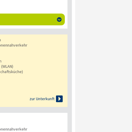

n
onennahverkehr
n
s (WLAN)
chaftsküche)

zur Unterkunft
onennahverkehr