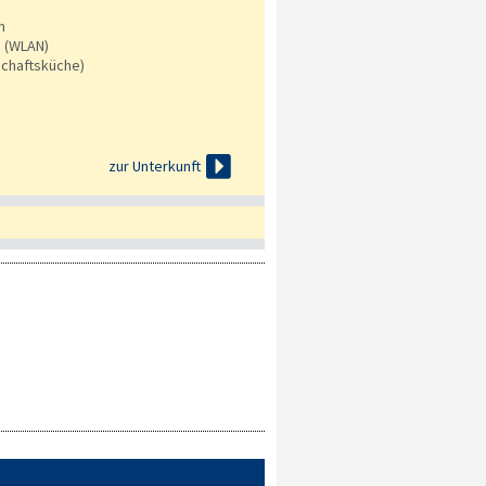
n
s (WLAN)
chaftsküche)

zur Unterkunft