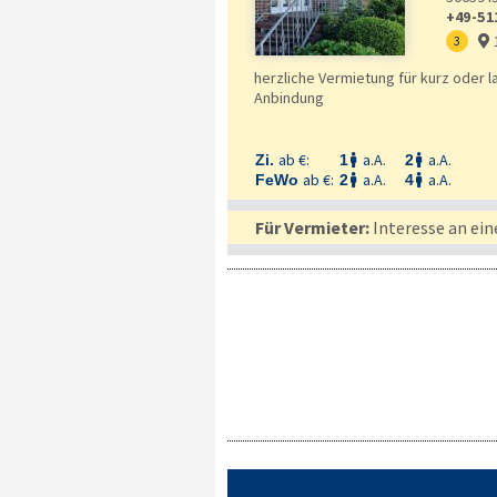
+49-51
3

herzliche Vermietung für kurz oder l
Anbindung
ab €:
a.A.
a.A.
Zi.
1
2


ab €:
a.A.
a.A.
FeWo
2
4


Für Vermieter:
Interesse an ein