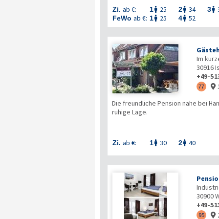
ab €:
25
34
Zi.
1
2
3



ab €:
25
52
FeWo
1
4


Gästeh
Im kurz
30916
I
+49-51

77

Die freundliche Pension nahe bei Ha
ruhige Lage.
ab €:
30
40
Zi.
1
2


Pensio
Industr
30900
W
+49-51
95
