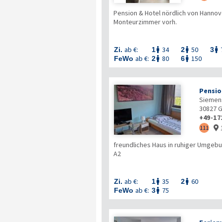
Pension & Hotel nördlich von Hanno
Monteurzimmer vorh.
ab €:
34
50
Zi.
1
2
3



ab €:
80
150
FeWo
2
6


Pensio
Siemens
30827
G
+49-17
111

freundliches Haus in ruhiger Umgebu
A2
ab €:
35
60
Zi.
1
2


ab €:
75
FeWo
3
