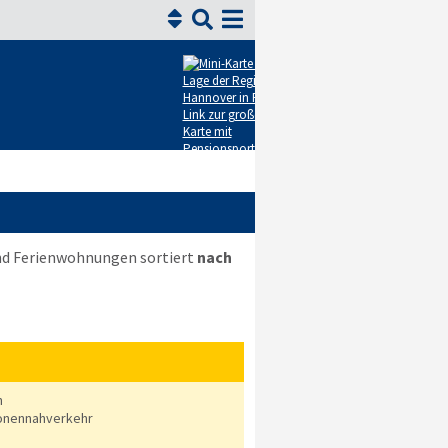


und Ferienwohnungen sortiert
nach
n
onennahverkehr