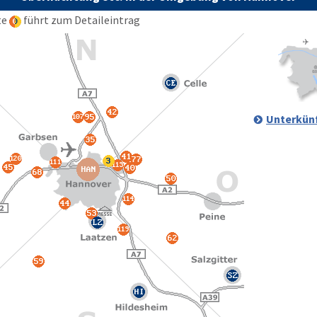
te
führt zum Detaileintrag
Unterkünf