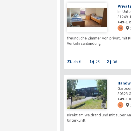
Privat
Im Unte
31249
H
+49-17
62

freundliche Zimmer von privat, mit 
Verkehrsanbindung
ab €:
25
36
Zi.
1
2


Handwe
Garbsen
30823
G
+49-17

68

Direkt am Waldrand und mit super An
Unterkunft