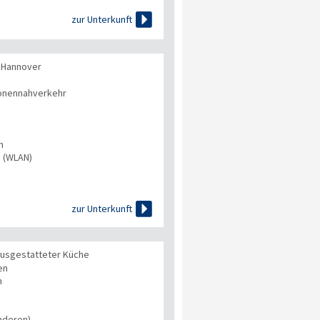

zur Unterkunft
 Hannover
onennahverkehr
n
s (WLAN)

zur Unterkunft
 ausgestatteter Küche
en
n
nderen)