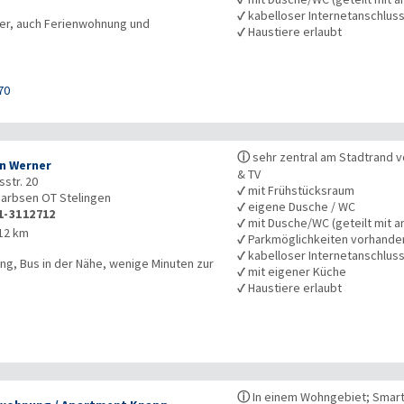
✓
kabelloser Internetanschlus
ver, auch Ferienwohnung und
✓
Haustiere erlaubt
70
ⓘ
sehr zentral am Stadtrand v
n Werner
& TV
str. 20
✓
mit Frühstücksraum
arbsen OT Stelingen
✓
eigene Dusche / WC
1-3112712
✓
mit Dusche/WC (geteilt mit a
12 km
✓
Parkmöglichkeiten vorhande
✓
kabelloser Internetanschlus
ng, Bus in der Nähe, wenige Minuten zur
✓
mit eigener Küche
✓
Haustiere erlaubt
ⓘ
In einem Wohngebiet; Smart