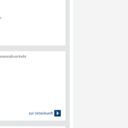
n
onennahverkehr

zur Unterkunft