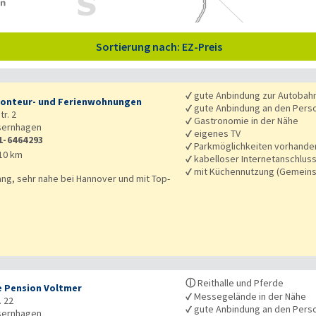
Sortierung nach: EZ-Preis
✓
gute Anbindung zur Autobah
onteur- und Ferienwohnungen
✓
gute Anbindung an den Pers
r. 2
✓
Gastronomie in der Nähe
sernhagen
✓
eigenes TV
1-6464293
✓
Parkmöglichkeiten vorhande
10 km
✓
kabelloser Internetanschlus
✓
mit Küchennutzung (Gemeins
ang, sehr nahe bei Hannover und mit Top-
ⓘ
Reithalle und Pferde
e Pension Voltmer
✓
Messegelände in der Nähe
. 22
✓
gute Anbindung an den Pers
sernhagen